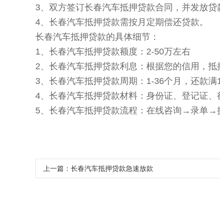
3、双方签订长春汽车抵押贷款合同，并发放贷款
4、长春汽车抵押贷款需按月定期偿还贷款。
长春汽车抵押贷款的具体细节：
1、长春汽车抵押贷款额度：2-50万左右
2、长春汽车抵押贷款利息：根据您的信用，抵
3、长春汽车抵押贷款周期：1-36个月，还款
4、长春汽车抵押贷款材料：身份证、登记证、
5、长春汽车抵押贷款流程：在线咨询→录单→
上一篇：长春汽车抵押贷款急速放款