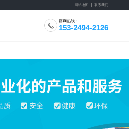
网站地图
联系我们
咨询热线：
153-2494-2126