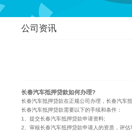
公司资讯
长春汽车抵押贷款如何办理?
长春汽车抵押贷款在正规公司办理，长春汽车
长春汽车抵押贷款需要以下的手续和条件：
1、提交长春汽车抵押贷款申请资料;
2、审核长春汽车抵押贷款申请人的资质，评估