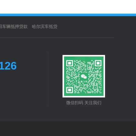
阳车辆抵押贷款
哈尔滨车抵贷
126
微信扫码 关注我们