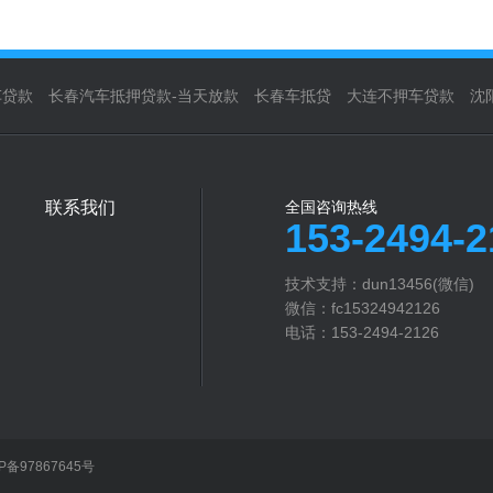
车贷款
长春汽车抵押贷款-当天放款
长春车抵贷
大连不押车贷款
沈
联系我们
全国咨询热线
153-2494-2
技术支持：dun13456(微信)
微信：fc15324942126
电话：153-2494-2126
CP备97867645号