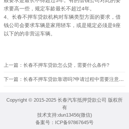
般要求是最长不得超过5年。有的借钱公司对此的要
求要高一些，规定车龄最长不超过4年。
4、长春不押车贷款机构对车辆类型方面的要求，借
钱公司会要求车辆是家用轿车，或是规定必须是9座
以下的的非营运车辆。
上一篇：长春不押车贷款怎么贷，需要什么条件?
下一篇：长春不押车贷款靠谱吗?申请过程中需要注意些什么?
Copyright © 2015-2025 长春汽车抵押贷款公司 版权所
有
技术支持:dun13456(微信)
备案号：
ICP备97867645号