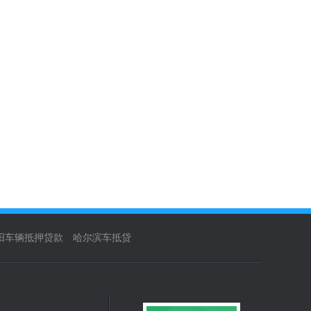
阳车辆抵押贷款
哈尔滨车抵贷