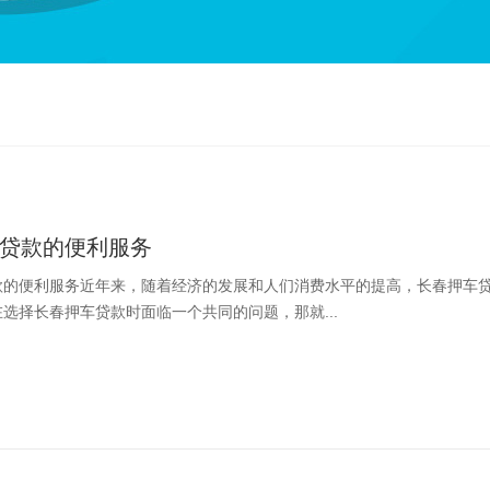
贷款的便利服务
款的便利服务近年来，随着经济的发展和人们消费水平的提高，长春押车
选择长春押车贷款时面临一个共同的问题，那就...